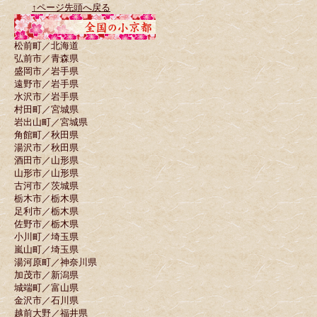
↑ページ先頭へ戻る
松前町／北海道
弘前市／青森県
盛岡市／岩手県
遠野市／岩手県
水沢市／岩手県
村田町／宮城県
岩出山町／宮城県
角館町／秋田県
湯沢市／秋田県
酒田市／山形県
山形市／山形県
古河市／茨城県
栃木市／栃木県
足利市／栃木県
佐野市／栃木県
小川町／埼玉県
嵐山町／埼玉県
湯河原町／神奈川県
加茂市／新潟県
城端町／富山県
金沢市／石川県
越前大野／福井県