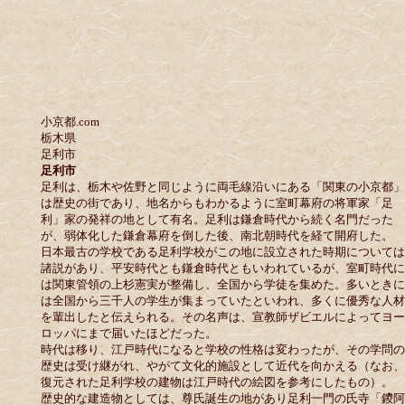
小京都.com
栃木県
足利市
足利市
足利は、栃木や佐野と同じように両毛線沿いにある「関東の小京都」
は歴史の街であり、地名からもわかるように室町幕府の将軍家「足
利」家の発祥の地として有名。足利は鎌倉時代から続く名門だった
が、弱体化した鎌倉幕府を倒した後、南北朝時代を経て開府した。
日本最古の学校である足利学校がこの地に設立された時期については
諸説があり、平安時代とも鎌倉時代ともいわれているが、室町時代に
は関東管領の上杉憲実が整備し、全国から学徒を集めた。多いときに
は全国から三千人の学生が集まっていたといわれ、多くに優秀な人材
を輩出したと伝えられる。その名声は、宣教師ザビエルによってヨー
ロッパにまで届いたほどだった。
時代は移り、江戸時代になると学校の性格は変わったが、その学問の
歴史は受け継がれ、やがて文化的施設として近代を向かえる（なお、
復元された足利学校の建物は江戸時代の絵図を参考にしたもの）。
歴史的な建造物としては、尊氏誕生の地があり足利一門の氏寺「鑁阿