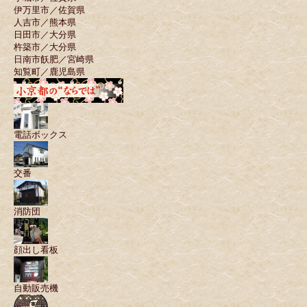
伊万里市／佐賀県
人吉市／熊本県
日田市／大分県
杵築市／大分県
日南市飫肥／宮崎県
知覧町／鹿児島県
電話ボックス
交番
消防団
顔出し看板
自動販売機