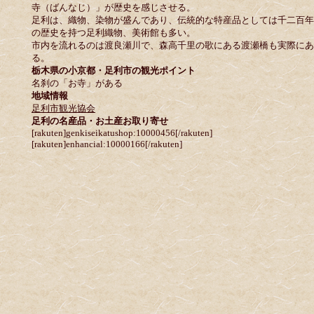
寺（ばんなじ）」が歴史を感じさせる。
足利は、織物、染物が盛んであり、伝統的な特産品としては千二百年
の歴史を持つ足利織物、美術館も多い。
市内を流れるのは渡良瀬川で、森高千里の歌にある渡瀬橋も実際にあ
る。
栃木県の小京都・足利市の観光ポイント
名刹の「お寺」がある
地域情報
足利市観光協会
足利の名産品・お土産お取り寄せ
[rakuten]genkiseikatushop:10000456[/rakuten]
[rakuten]enhancial:10000166[/rakuten]