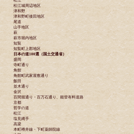
松江
松江城周辺地区
津和野
津和野町後田地区
尾道
山手地区
萩
萩市堀内地区
知覧
知覧町上郡地区
日本の道100選（国土交通省）
盛岡
寺町通り
角館
角館町武家屋敷通り
飯田
並木通り
金沢
百間堀通り・百万石通り、能登有料道路
京都
哲学の道
松江
塩見縄手
高梁
本町樽井線・下町薬師院線