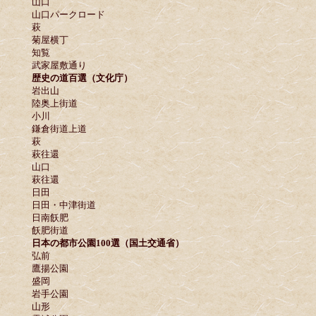
山口
山口パークロード
萩
菊屋横丁
知覧
武家屋敷通り
歴史の道百選（文化庁）
岩出山
陸奥上街道
小川
鎌倉街道上道
萩
萩往還
山口
萩往還
日田
日田・中津街道
日南飫肥
飫肥街道
日本の都市公園100選（国土交通省）
弘前
鷹揚公園
盛岡
岩手公園
山形