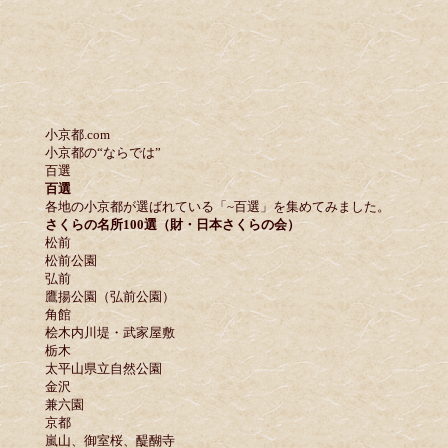
小京都.com
小京都の“ならでは”
百選
百選
各地の小京都が選ばれている「~百選」を集めてみました。
さくらの名所100選（財・日本さくらの会）
松前
松前公園
弘前
鷹揚公園（弘前公園）
角館
桧木内川堤・武家屋敷
栃木
太平山県立自然公園
金沢
兼六園
京都
嵐山、御室桜、醍醐寺