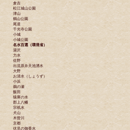
倉吉
松江城山公園
津山
鶴山公園
尾道
千光寺公園
小城
小城公園
名水百選（環境省）
湯沢
力水
佐野
出流原弁天池湧水
大野
お清水（しょうず）
小浜
鵜の瀬
飯田
猿庫の水
郡上八幡
宗祇水
犬山
木曽川
京都
伏見の御香水