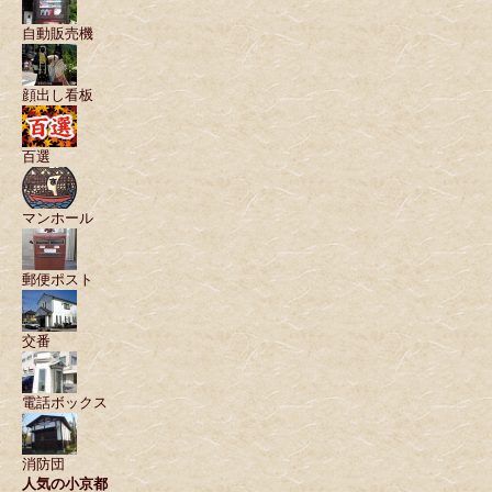
自動販売機
顔出し看板
百選
マンホール
郵便ポスト
交番
電話ボックス
消防団
人気の小京都