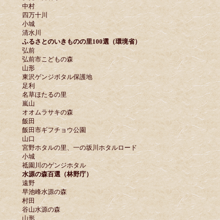
中村
四万十川
小城
清水川
ふるさとのいきものの里100選（環境省）
弘前
弘前市こどもの森
山形
東沢ゲンジボタル保護地
足利
名草ほたるの里
嵐山
オオムラサキの森
飯田
飯田市ギフチョウ公園
山口
宮野ホタルの里、一の坂川ホタルロード
小城
祗園川のゲンジホタル
水源の森百選（林野庁）
遠野
早池峰水源の森
村田
谷山水源の森
山形