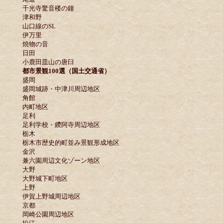
千光寺驚音楼の鐘
津和野
山口線のSL
伊万里
焼物の音
日田
小鹿田皿山の唐臼
都市景観100選（国土交通省）
盛岡
盛岡城跡・中津川周辺地区
角館
内町地区
足利
足利学校・鑁阿寺周辺地区
栃木
栃木市歴史的町並み景観形成地区
金沢
兼六園周辺文化ゾーン地区
大野
大野城下町地区
上野
伊賀上野城周辺地区
京都
岡崎公園周辺地区