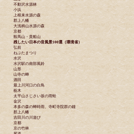
不動沢水源林
小浜
上根来水源の森
郡上八幡
大浅柄山水源の森
京都
鞍馬山・貴船山
残したい日本の音風景100選（環境省）
弘前
ねぷたまつり
水沢
水沢駅の南部風鈴
山形
山寺の蝉
酒田
最上川河口の白鳥
栃木
太平山さじさい坂の雨蛙
金沢
本多の森の蝉時雨、寺町寺院群の鐘
郡上八幡
吉田川の川遊び
京都
京の竹林
尾道