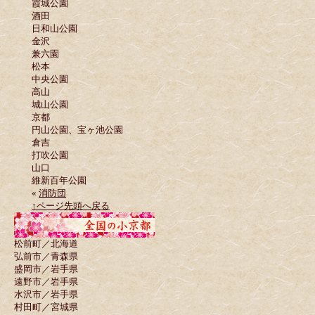
霞城公園
酒田
日和山公園
金沢
兼六園
松本
中央公園
高山
城山公園
京都
円山公園、宝ヶ池公園
倉吉
打吹公園
山口
維新百年公園
«
消防団
↑ページ先頭へ戻る
松前町／北海道
弘前市／青森県
盛岡市／岩手県
遠野市／岩手県
水沢市／岩手県
村田町／宮城県